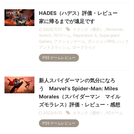
HADES（ハデス）評価・レビュー
家に帰るまでが遠足です
2026/7/27
Ａランク（傑作）
,
Nintendo
Switch
,
PCゲーム
,
Playstation 5
,
Supergiant
Games
,
アクションゲーム
,
ダンジョンRPG
,
ハック
アンドスラッシュ
,
ローグライク
PS5 ゲームレビュー
新人スパイダーマンの気分になろ
う Marvel's Spider-Man: Miles
Morales（スパイダーマン マイル
ズモラレス）評価・レビュー・感想
2023/5/13
Ａランク（傑作）
,
PCゲーム
PS5 ゲームレビュー