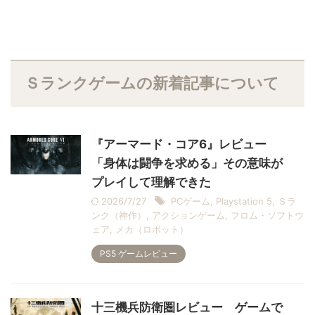
Ｓランクゲームの新着記事について
『アーマード・コア6』レビュー
「身体は闘争を求める」その意味が
プレイして理解できた
2026/7/27
PCゲーム
,
Playstation 5
,
Ｓラ
ンク（神作）
,
アクションゲーム
,
フロム・ソフトウ
ェア
,
メカ（ロボット）
PS5 ゲームレビュー
十三機兵防衛圏レビュー ゲームで