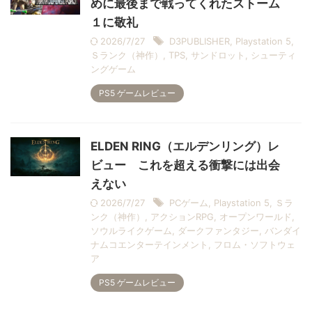
めに最後まで戦ってくれたストーム
１に敬礼
2026/7/27
D3PUBLISHER
,
Playstation 5
,
Ｓランク（神作）
,
TPS
,
サンドロット
,
シューティ
ングゲーム
PS5 ゲームレビュー
ELDEN RING（エルデンリング）レ
ビュー これを超える衝撃には出会
えない
2026/7/27
PCゲーム
,
Playstation 5
,
Ｓラ
ンク（神作）
,
アクションRPG
,
オープンワールド
,
ソウルライクゲーム
,
ダークファンタジー
,
バンダイ
ナムコエンターテインメント
,
フロム・ソフトウェ
ア
PS5 ゲームレビュー