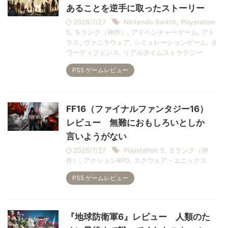
あることを逆手に取ったストーリー
2026/7/27
Nintendo Switch
,
Playstation
5
,
Ｓランク（神作）
,
アドベンチャーゲーム
,
アト
ラス
,
ヴァニラウェア
,
シミュレーションゲーム
,
タ
ワーディフェンス
,
リアルタイムストラテジー
PS5 ゲームレビュー
FF16（ファイナルファンタジー16）
レビュー 無難におもしろいとしか
言いようがない
2026/7/27
Playstation 5
,
Ｓランク（神
作）
,
アクションRPG
,
スクウェア・エニックス
PS5 ゲームレビュー
『地球防衛軍6』レビュー 人類のた