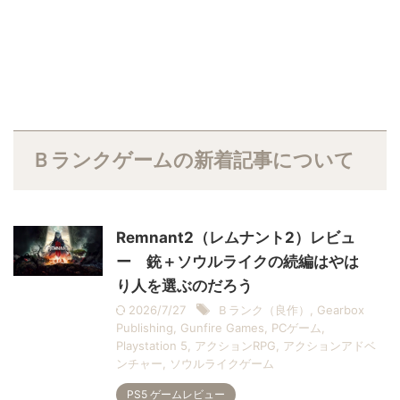
Ｂランクゲームの新着記事について
Remnant2（レムナント2）レビュ
ー 銃＋ソウルライクの続編はやは
り人を選ぶのだろう
2026/7/27
Ｂランク（良作）
,
Gearbox
Publishing
,
Gunfire Games
,
PCゲーム
,
Playstation 5
,
アクションRPG
,
アクションアドベ
ンチャー
,
ソウルライクゲーム
PS5 ゲームレビュー