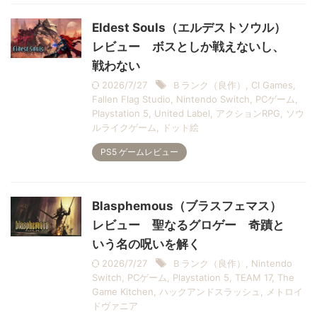
Eldest Souls（エルデストソウル）
レビュー ボスとしか戦えないし、
戦わない
2026/7/27
Ｂランク（良作）
,
CI Games
,
Fallen Flag Studio
,
Nintendo Switch
,
PCゲーム
,
Playstation 5
,
United Label
,
アクションRPG
,
ソウ
ルライクゲーム
,
ドット絵
PS5 ゲームレビュー
Blasphemous（ブラスフェマス）
レビュー 聖なるグロゲー 奇蹟と
いう名の呪いを解く
2026/7/27
Ｂランク（良作）
,
Nintendo
Switch
,
PCゲーム
,
Playstation 5
,
TEAM 17
,
The
Game Kitchen
,
ハックアンドスラッシュ
,
メトロイ
ドヴァニア