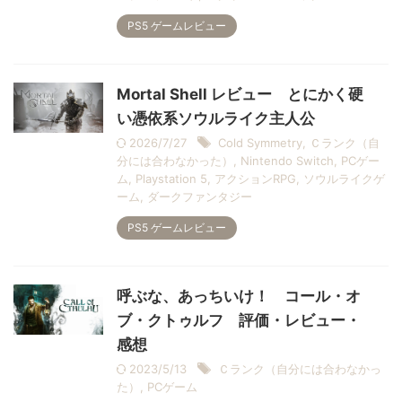
PS5 ゲームレビュー
Mortal Shell レビュー とにかく硬
い憑依系ソウルライク主人公
2026/7/27
Cold Symmetry
,
Ｃランク（自
分には合わなかった）
,
Nintendo Switch
,
PCゲー
ム
,
Playstation 5
,
アクションRPG
,
ソウルライクゲ
ーム
,
ダークファンタジー
PS5 ゲームレビュー
呼ぶな、あっちいけ！ コール・オ
ブ・クトゥルフ 評価・レビュー・
感想
2023/5/13
Ｃランク（自分には合わなかっ
た）
,
PCゲーム