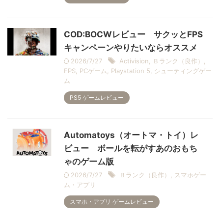
COD:BOCWレビュー サクッとFPS
キャンペーンやりたいならオススメ
2026/7/27
Activision
,
Ｂランク（良作）
,
FPS
,
PCゲーム
,
Playstation 5
,
シューティングゲー
ム
PS5 ゲームレビュー
Automatoys（オートマ・トイ）レ
ビュー ボールを転がすあのおもち
ゃのゲーム版
2026/7/27
Ｂランク（良作）
,
スマホゲー
ム・アプリ
スマホ・アプリ ゲームレビュー