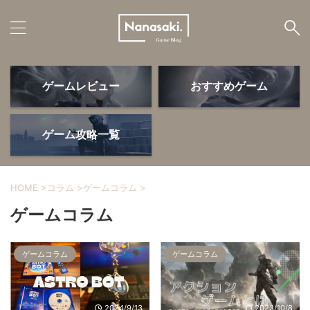
ゲームレビュー
おすすめゲーム
ゲームレビュー
おすすめゲーム
ゲーム攻略一覧
HOME
>
コラム
>
ゲームコラム
>
ゲームデバイス
PS5・周辺機器
ゲームコラム
ゲーム攻略
よかったモノ
ゲームコラム
ゲームコラム
2024/9/13
2023/10/8