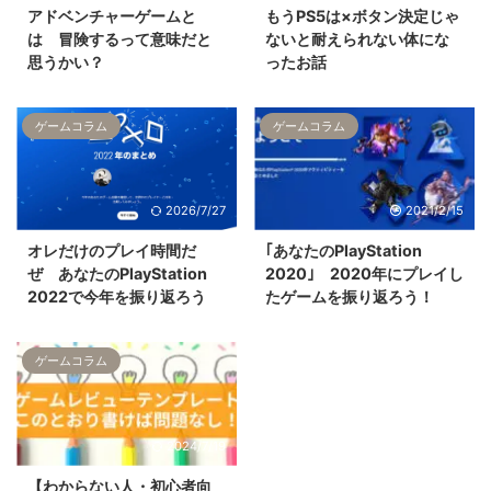
アドベンチャーゲームと
もうPS5は×ボタン決定じゃ
は 冒険するって意味だと
ないと耐えられない体にな
思うかい？
ったお話
ゲームコラム
ゲームコラム
2026/7/27
2021/2/15
オレだけのプレイ時間だ
｢あなたのPlayStation
ぜ あなたのPlayStation
2020｣ 2020年にプレイし
2022で今年を振り返ろう
たゲームを振り返ろう！
ゲームコラム
2024/7/19
【わからない人・初心者向