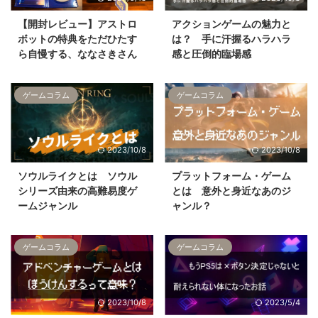
ブログ運営
お問い合わせ
【開封レビュー】アストロ
アクションゲームの魅力と
ボットの特典をただひたす
は？ 手に汗握るハラハラ
ら自慢する、ななさきさん
感と圧倒的臨場感
ゲームコラム
ゲームコラム
2023/10/8
2023/10/8
ソウルライクとは ソウル
プラットフォーム・ゲーム
シリーズ由来の高難易度ゲ
とは 意外と身近なあのジ
ームジャンル
ャンル？
ゲームコラム
ゲームコラム
2023/10/8
2023/5/4