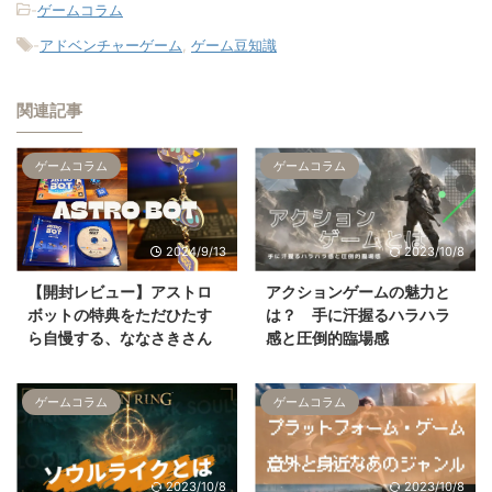
-
ゲームコラム
-
アドベンチャーゲーム
,
ゲーム豆知識
関連記事
ゲームコラム
ゲームコラム
2024/9/13
2023/10/8
【開封レビュー】アストロ
アクションゲームの魅力と
ボットの特典をただひたす
は？ 手に汗握るハラハラ
ら自慢する、ななさきさん
感と圧倒的臨場感
ゲームコラム
ゲームコラム
2023/10/8
2023/10/8