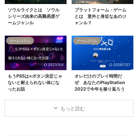
ソウルライクとは ソウル
プラットフォーム・ゲーム
シリーズ由来の高難易度ゲ
とは 意外と身近なあのジ
ームジャンル
ャンル？
ゲームコラム
ゲームコラム
2023/5/4
2026/7/27
もうPS5は×ボタン決定じゃ
オレだけのプレイ時間だ
ないと耐えられない体にな
ぜ あなたのPlayStation
ったお話
2022で今年を振り返ろう
もっと読む