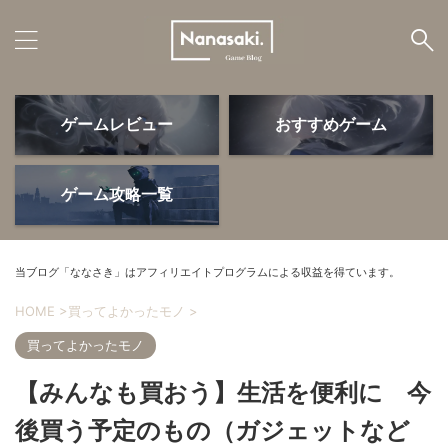
ゲームレビュー
おすすめゲーム
ゲームレビュー
おすすめゲーム
ゲーム攻略一覧
ゲームデバイス
PS5・周辺機器
当ブログ「ななさき」はアフィリエイトプログラムによる収益を得ています。
HOME
>
買ってよかったモノ
>
買ってよかったモノ
ゲーム攻略
よかったモノ
【みんなも買おう】生活を便利に 今
後買う予定のもの（ガジェットなど